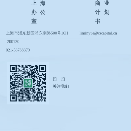
上海
商业
办公
计划
室
书
上海市浦东新区浦东南路5
00
号1
6H
liminyue@cscapital.cn
200120
0
21-58788379
扫一扫
关注我们