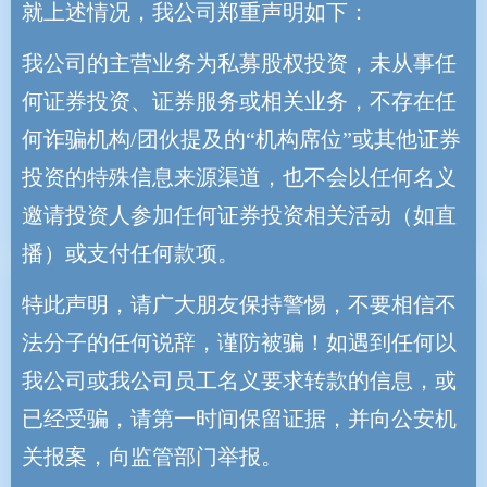
就上述情况，我公司郑重声明如下：
成长
我公司的主营业务为私募股权投资，未从事任
何证券投资、证券服务或相关业务，不存在任
中早期阶段发掘有巨大成长潜力的企
何诈骗机构/团伙提及的“机构席位”或其他证券
业，助力其关键期的发展，从成长中
投资的特殊信息来源渠道，也不会以任何名义
获得超额收益。
邀请投资人参加任何证券投资相关活动（如直
播）或支付任何款项。
特此声明，请广大朋友保持警惕，不要相信不
法分子的任何说辞，谨防被骗！如遇到任何以
长期
我公司或我公司员工名义要求转款的信息，或
已经受骗，请第一时间保留证据，并向公安机
长期陪伴优秀企业与创业者的成长，
关报案，向监管部门举报。
并持续加码，做长期可持续价值的共