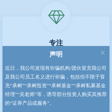
专注
ꁲ
声明
聚焦生命科学、消费医疗与医疗器
械，稳步扩大对细分子行业的覆盖，
近日，我公司发现有诈骗机构/团伙冒充我公司
不做能力圈之外的投资。
及我公司员工名义进行诈骗，包括但不限于冒
充“承树”“承树投资”“承树基金”“承树私募基金
经理”“吴老师”等，诱导部分投资人购买其推荐
的“证券产品或服务”。