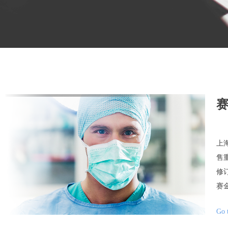
上
售
修
赛
Go 